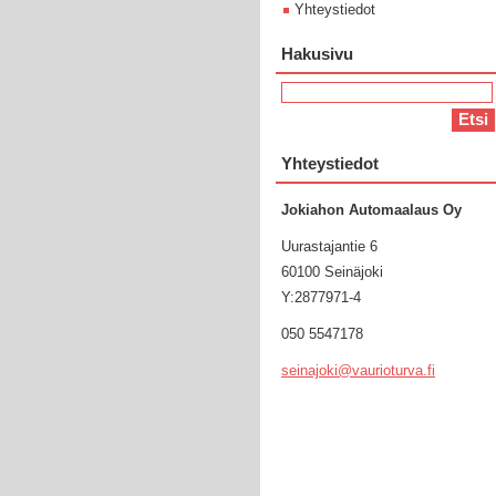
Yhteystiedot
Hakusivu
Yhteystiedot
Jokiahon Automaalaus Oy
Uurastajantie 6
60100 Seinäjoki
Y:2877971-4
050 5547178
seinajok
i@vaurio
turva.fi