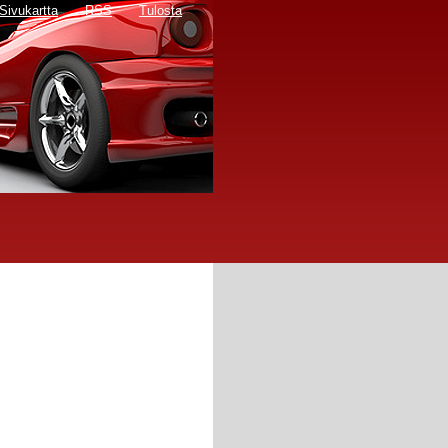
Sivukartta
RSS
Tulosta