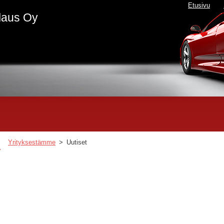
Etusivu
laus Oy
Yrityksestämme
>
Uutiset