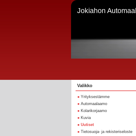
Jokiahon Automaa
Valikko
Yrityksestämme
Automaalaamo
Kolarikorjaamo
Kuvia
Uutiset
Tietosuoja- ja rekisteriseloste